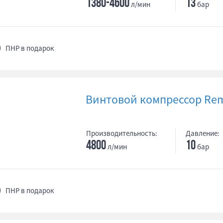
1380-4600
13
л/мин
бар
ПНР в подарок
Винтовой компрессор Rem
Производительность:
Давление:
4800
10
л/мин
бар
ПНР в подарок