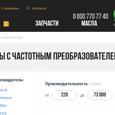
О компании
Контакты
8 800 770 77 48
Е
ЗАПЧАСТИ
МАСЛА
е компрессоры
ы с частотным преобразовател
изводитель:
Производительность
(л/мин)
Mark
от
до
Remeza
Abac
Berg