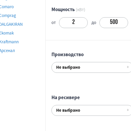
Comaro
Мощность
(кВт)
Comprag
от
до
DALGAKIRAN
Ekomak
Kraftmann
Арсенал
Производство
Не выбрано
На ресивере
Не выбрано