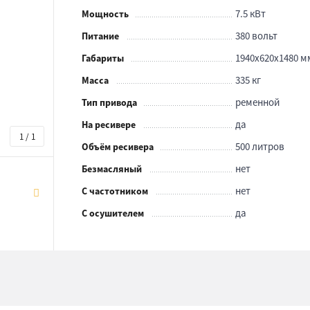
7.5 кВт
Мощность
380 вольт
Питание
1940x620x1480 м
Габариты
335 кг
Масса
ременной
Тип привода
да
На ресивере
1 / 1
500 литров
Объём ресивера
нет
Безмасляный
нет
С частотником
да
С осушителем