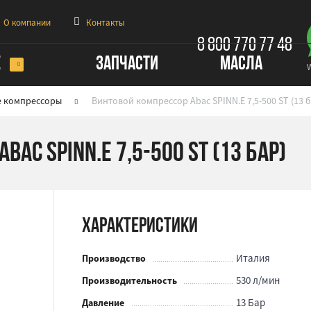
О компании
Контакты
8 800 770 77 48
Е
ЗАПЧАСТИ
МАСЛА
е компрессоры
Винтовой компрессор Abac SPINN.E 7,5-500 ST (13 б
ac SPINN.E 7,5-500 ST (13 бар)
Характеристики
Италия
Производство
530 л/мин
Производительность
13 Бар
Давление