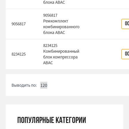
блока ABAC
9056817
Ремкомплект
9056817
О
комбинированного
блока ABAC
8234125
Комбинированный
8234125
О
блок компрессора
ABAC
Выводить по:
Популярные категории