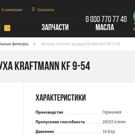
О компании
Контакты
8 800 770 77 48
Е
ЗАПЧАСТИ
МАСЛА
льные фильтры
Фильтр сжатого воздуха Kraftmann KF 9-54
ха Kraftmann KF 9-54
Характеристики
Германия
Производство
28333 л/мин
Пропускная способность
16 Бар
Давление