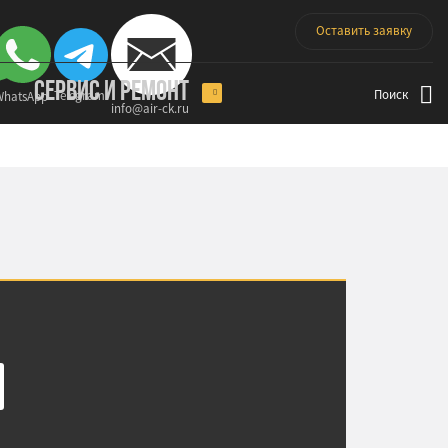
Оставить заявку
СЕРВИС И РЕМОНТ
Поиск
Telegram
WhatsApp
info@air-ck.ru