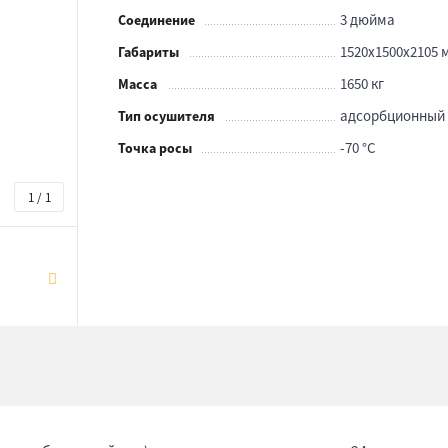
3 дюйма
Соединение
1520x1500x2105 
Габариты
1650 кг
Масса
адсорбционный
Тип осушителя
-70 °С
Точка росы
1 / 1