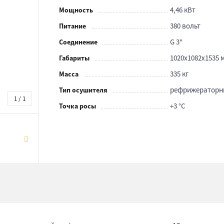
4,46 кВт
Мощность
380 вольт
Питание
G 3"
Соединение
1020x1082x1535 
Габариты
335 кг
Масса
рефрижераторн
Тип осушителя
1 / 1
+3 °С
Точка росы