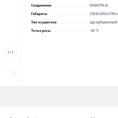
DN80/PN16
Соединение
1563x1455x2789 
Габариты
адсорбционный
Тип осушителя
-40 °С
Точка росы
1 / 1