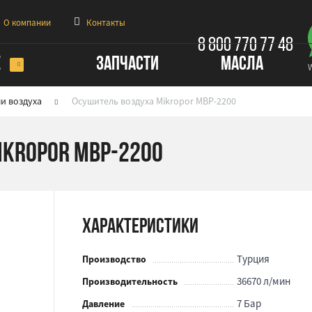
О компании
Контакты
8 800 770 77 48
Е
ЗАПЧАСТИ
МАСЛА
и воздуха
Осушитель воздуха Mikropor MBP-2200
ikropor MBP-2200
Характеристики
Турция
Производство
36670 л/мин
Производительность
7 Бар
Давление