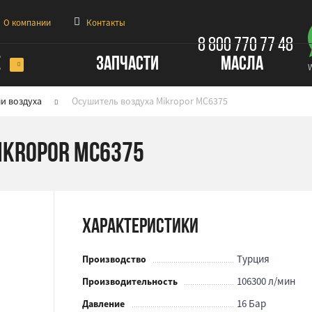
О компании
Контакты
8 800 770 77 48
Е
ЗАПЧАСТИ
МАСЛА
и воздуха
Осушитель воздуха Mikropor MC6375
ikropor MC6375
Характеристики
Турция
Производство
106300 л/мин
Производительность
16 Бар
Давление