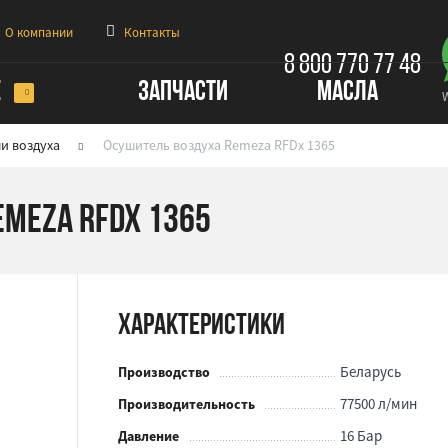
О компании
Контакты
8 800 770 77 48
Е
ЗАПЧАСТИ
МАСЛА
и воздуха
Осушитель воздуха Remeza RFDx 1365
meza RFDx 1365
Характеристики
Беларусь
Производство
77500 л/мин
Производительность
16 Бар
Давление