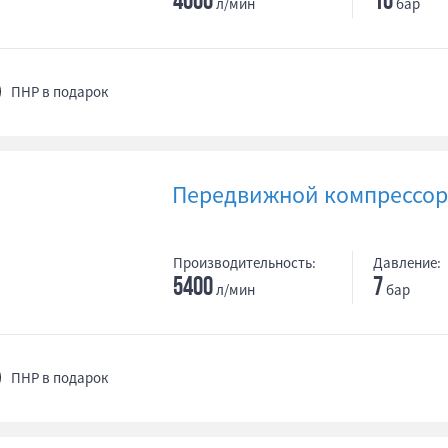
4000
10
л/мин
бар
ПНР в подарок
Передвижной компрессор
Производительность:
Давление:
5400
7
л/мин
бар
ПНР в подарок