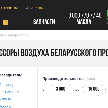
О компании
Контакты
8 800 770 77 48
Е
ЗАПЧАСТИ
МАСЛА
жные компрессоры
соры воздуха беларусского пр
изводитель:
Производительность
(л/мин)
Comprag
от
до
DALGAKIRAN
Remeza
Арсенал