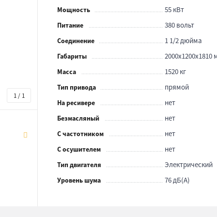
55 кВт
Мощность
380 вольт
Питание
1 1/2 дюйма
Соединение
2000x1200x1810 
Габариты
1520 кг
Масса
прямой
Тип привода
1 / 1
нет
На ресивере
нет
Безмасляный
нет
С частотником
нет
С осушителем
Электрический
Тип двигателя
76 дБ(А)
Уровень шума