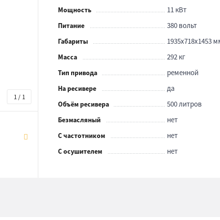
11 кВт
Мощность
380 вольт
Питание
1935x718x1453 м
Габариты
292 кг
Масса
ременной
Тип привода
да
На ресивере
1 / 1
500 литров
Объём ресивера
нет
Безмасляный
нет
С частотником
нет
С осушителем