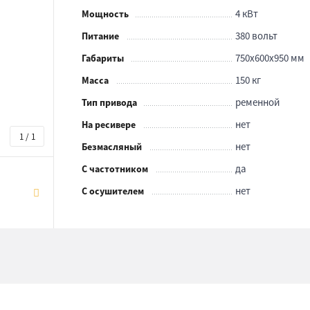
4 кВт
Мощность
380 вольт
Питание
750x600x950 мм
Габариты
150 кг
Масса
ременной
Тип привода
нет
На ресивере
1 / 1
нет
Безмасляный
да
С частотником
нет
С осушителем