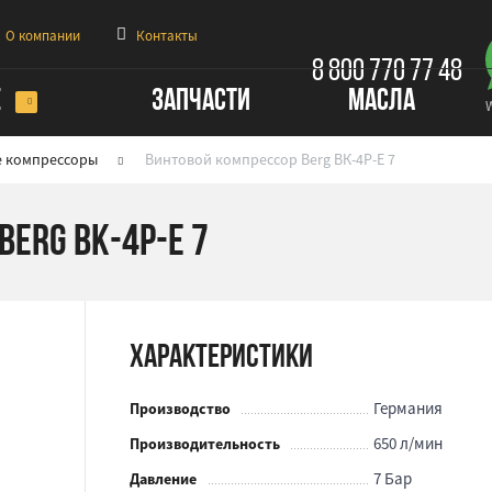
О компании
Контакты
8 800 770 77 48
Е
ЗАПЧАСТИ
МАСЛА
е компрессоры
Винтовой компрессор Berg ВК-4Р-Е 7
Berg ВК-4Р-Е 7
Характеристики
Германия
Производство
650 л/мин
Производительность
7 Бар
Давление