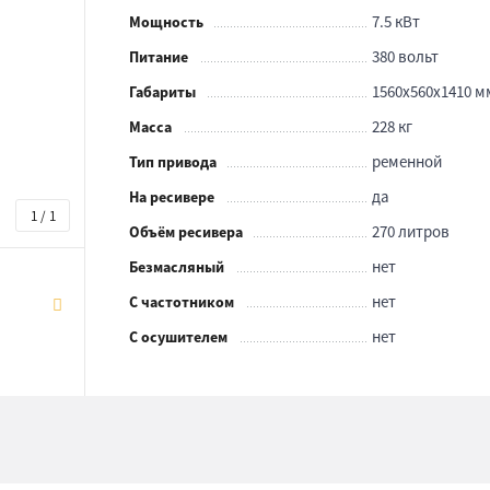
7.5 кВт
Мощность
380 вольт
Питание
1560x560x1410 м
Габариты
228 кг
Масса
ременной
Тип привода
да
На ресивере
1 / 1
270 литров
Объём ресивера
нет
Безмасляный
нет
С частотником
нет
С осушителем