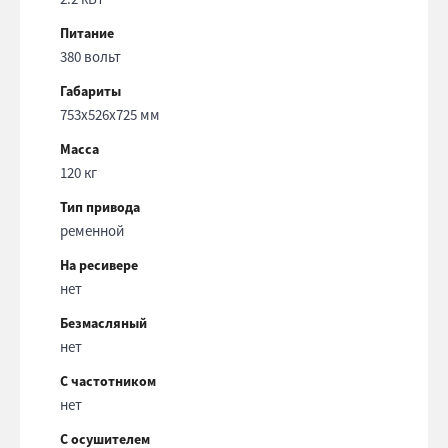
Питание
380 вольт
Габариты
753x526x725 мм
Масса
120 кг
Тип привода
ременной
На ресивере
нет
Безмасляный
нет
С частотником
нет
С осушителем