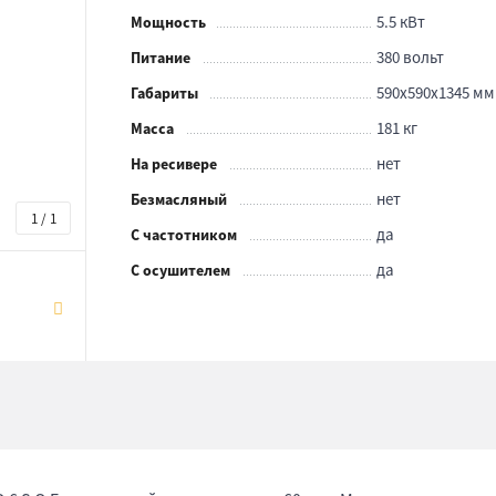
5.5 кВт
Мощность
380 вольт
Питание
590x590x1345 мм
Габариты
181 кг
Масса
нет
На ресивере
нет
Безмасляный
1 / 1
да
С частотником
да
С осушителем