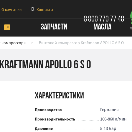
О компании
Контакты
8 800 770 77 48
Е
ЗАПЧАСТИ
МАСЛА
е компрессоры
Винтовой компрессор Kraftmann APOLLO 6 S O
Kraftmann APOLLO 6 S O
Характеристики
Германия
Производство
160-860 л/мин
Производительность
5-13 Бар
Давление