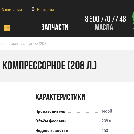
О компании
Контакты
8 800 770 77 48
Е
ЗАПЧАСТИ
МАСЛА
асло компрессорное (208 л.)
 компрессорное (208 л.)
Характеристики
Mobil
Производитель
208 л
Объём фасовки
150
Индекс вязкости